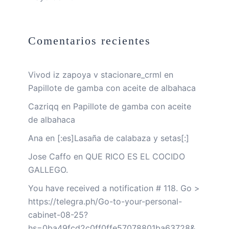
Comentarios recientes
Vivod iz zapoya v stacionare_crml
en
Papillote de gamba con aceite de albahaca
Cazriqq
en
Papillote de gamba con aceite
de albahaca
Ana
en
[:es]Lasaña de calabaza y setas[:]
Jose Caffo
en
QUE RICO ES EL COCIDO
GALLEGO.
You have received a notification # 118. Go >
https://telegra.ph/Go-to-your-personal-
cabinet-08-25?
hs=0ba49fcd2c0ff0ffe57078801ba63728&