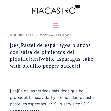
Saltar
al
contenido
Alternar
menú
5 JUNIO, 2020
COCINA
,
SALADOS
[:es]Pastel de espárragos blancos
con salsa de pimientos del
piquillo[:en]White asparagus cake
with piquillo pepper sauce[:]
[:es]Es de las terrinas más ricas que he
probado!. La suavidad y cremosidad de este
pastel es espectacular. Si lo servís con […]
Comparte esto: