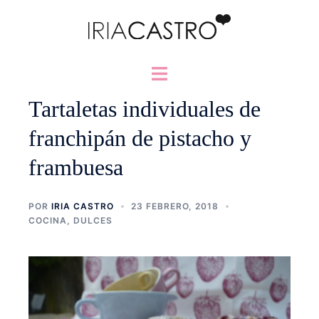
Saltar
al
contenido
Alternar
menú
Tartaletas individuales de
franchipán de pistacho y
frambuesa
POR
IRIA CASTRO
23 FEBRERO, 2018
COCINA
,
DULCES