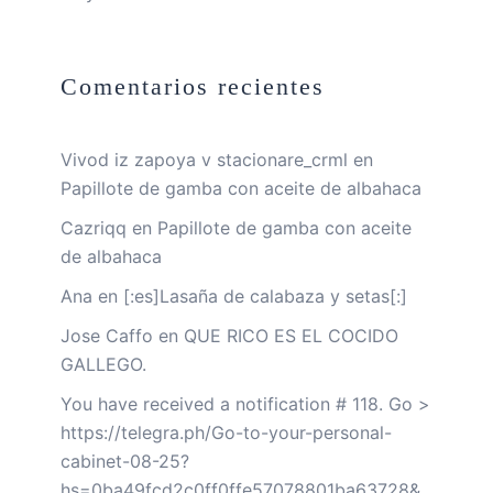
Comentarios recientes
Vivod iz zapoya v stacionare_crml
en
Papillote de gamba con aceite de albahaca
Cazriqq
en
Papillote de gamba con aceite
de albahaca
Ana
en
[:es]Lasaña de calabaza y setas[:]
Jose Caffo
en
QUE RICO ES EL COCIDO
GALLEGO.
You have received a notification # 118. Go >
https://telegra.ph/Go-to-your-personal-
cabinet-08-25?
hs=0ba49fcd2c0ff0ffe57078801ba63728&