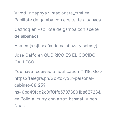
Vivod iz zapoya v stacionare_crml
en
Papillote de gamba con aceite de albahaca
Cazriqq
en
Papillote de gamba con aceite
de albahaca
Ana
en
[:es]Lasaña de calabaza y setas[:]
Jose Caffo
en
QUE RICO ES EL COCIDO
GALLEGO.
You have received a notification # 118. Go >
https://telegra.ph/Go-to-your-personal-
cabinet-08-25?
hs=0ba49fcd2c0ff0ffe57078801ba63728&
en
Pollo al curry con arroz basmati y pan
Naan