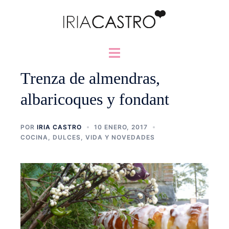
Saltar
al
contenido
Alternar
menú
Trenza de almendras,
albaricoques y fondant
POR
IRIA CASTRO
10 ENERO, 2017
COCINA
,
DULCES
,
VIDA Y NOVEDADES