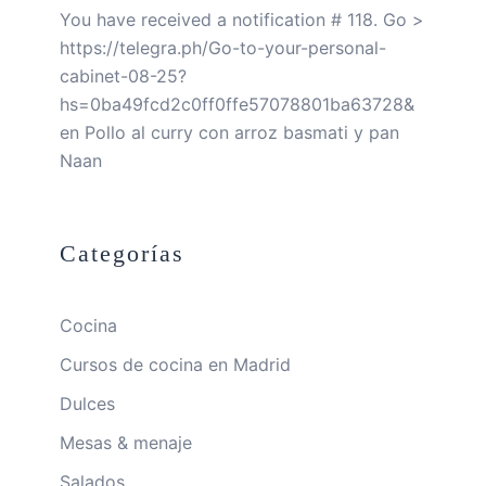
You have received a notification # 118. Go >
https://telegra.ph/Go-to-your-personal-
cabinet-08-25?
hs=0ba49fcd2c0ff0ffe57078801ba63728&
en
Pollo al curry con arroz basmati y pan
Naan
Categorías
Cocina
Cursos de cocina en Madrid
Dulces
Mesas & menaje
Salados