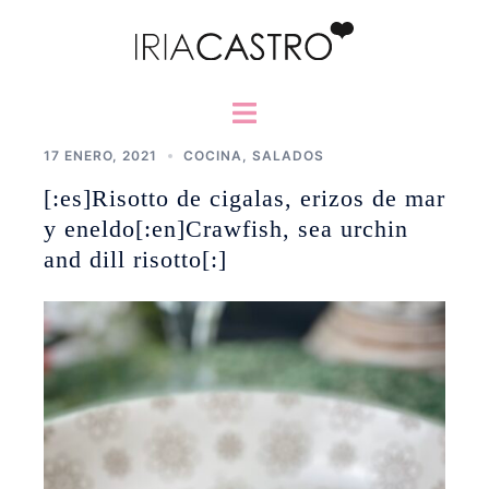
Saltar
al
contenido
Alternar
menú
17 ENERO, 2021
COCINA
,
SALADOS
[:es]Risotto de cigalas, erizos de mar
y eneldo[:en]Crawfish, sea urchin
and dill risotto[:]