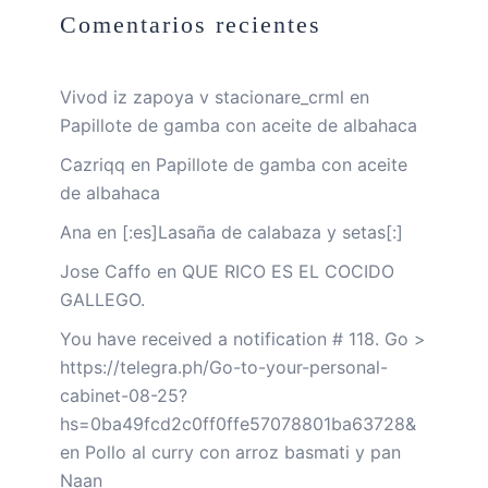
Comentarios recientes
Vivod iz zapoya v stacionare_crml
en
Papillote de gamba con aceite de albahaca
Cazriqq
en
Papillote de gamba con aceite
de albahaca
Ana
en
[:es]Lasaña de calabaza y setas[:]
Jose Caffo
en
QUE RICO ES EL COCIDO
GALLEGO.
You have received a notification # 118. Go >
https://telegra.ph/Go-to-your-personal-
cabinet-08-25?
hs=0ba49fcd2c0ff0ffe57078801ba63728&
en
Pollo al curry con arroz basmati y pan
Naan