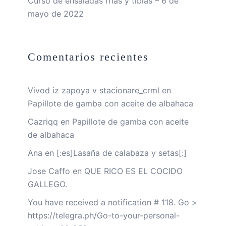
Curso de ensaladas frías y tibias – 6 de
mayo de 2022
Comentarios recientes
Vivod iz zapoya v stacionare_crml
en
Papillote de gamba con aceite de albahaca
Cazriqq
en
Papillote de gamba con aceite
de albahaca
Ana
en
[:es]Lasaña de calabaza y setas[:]
Jose Caffo
en
QUE RICO ES EL COCIDO
GALLEGO.
You have received a notification # 118. Go >
https://telegra.ph/Go-to-your-personal-