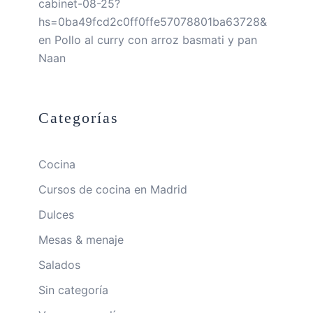
cabinet-08-25?
hs=0ba49fcd2c0ff0ffe57078801ba63728&
en
Pollo al curry con arroz basmati y pan
Naan
Categorías
Cocina
Cursos de cocina en Madrid
Dulces
Mesas & menaje
Salados
Sin categoría