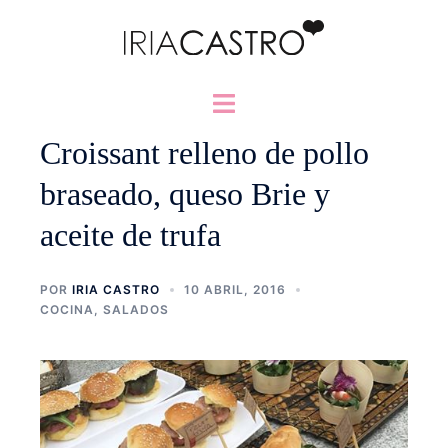
Saltar
al
contenido
Alternar
menú
Croissant relleno de pollo
braseado, queso Brie y
aceite de trufa
POR
IRIA CASTRO
10 ABRIL, 2016
COCINA
,
SALADOS