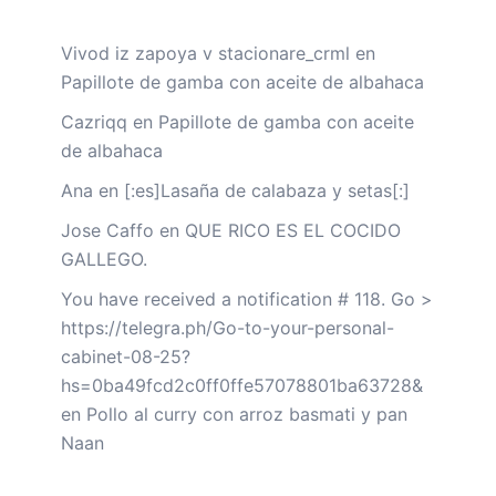
Vivod iz zapoya v stacionare_crml
en
Papillote de gamba con aceite de albahaca
Cazriqq
en
Papillote de gamba con aceite
de albahaca
Ana
en
[:es]Lasaña de calabaza y setas[:]
Jose Caffo
en
QUE RICO ES EL COCIDO
GALLEGO.
You have received a notification # 118. Go >
https://telegra.ph/Go-to-your-personal-
cabinet-08-25?
hs=0ba49fcd2c0ff0ffe57078801ba63728&
en
Pollo al curry con arroz basmati y pan
Naan