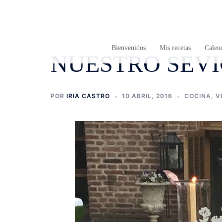
Saltar
al
contenido
Bienvenidos
Mis recetas
Calend
NUESTRO SEVI
POR
IRIA CASTRO
10 ABRIL, 2016
COCINA
,
V