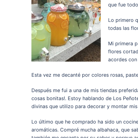
que fue todo
Lo primero q
todas las flo
Mi primera p
flores corta
acordes con 
Esta vez me decanté por colores rosas, pastel
Después me fui a una de mis tiendas preferi
cosas bonitas!. Estoy hablando de Los Peñot
divinas que utilizo para decorar y montar mis
Lo último que he comprado ha sido un cocin
aromáticas. Compré mucha albahaca, que sabé
también me encanta por su sabor y porque ad