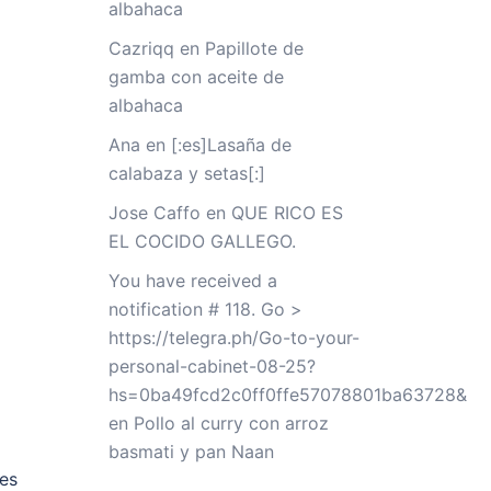
albahaca
Cazriqq
en
Papillote de
gamba con aceite de
albahaca
Ana
en
[:es]Lasaña de
calabaza y setas[:]
Jose Caffo
en
QUE RICO ES
EL COCIDO GALLEGO.
You have received a
notification # 118. Go >
https://telegra.ph/Go-to-your-
personal-cabinet-08-25?
hs=0ba49fcd2c0ff0ffe57078801ba63728&
en
Pollo al curry con arroz
basmati y pan Naan
es