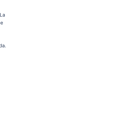
 La
de
da.