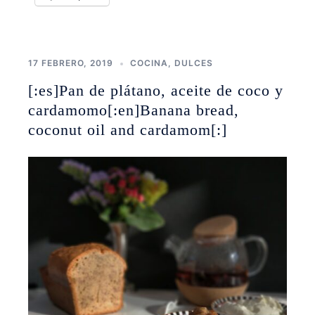
17 FEBRERO, 2019
COCINA
,
DULCES
[:es]Pan de plátano, aceite de coco y
cardamomo[:en]Banana bread,
coconut oil and cardamom[:]