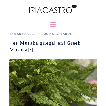
Saltar
al
contenido
Alternar
menú
17 MARZO, 2020
COCINA
,
SALADOS
[:es]Musaka griega[:en] Greek
Musaka[:]