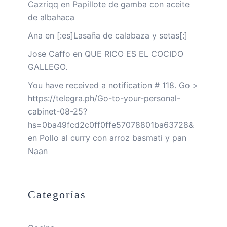
Cazriqq
en
Papillote de gamba con aceite
de albahaca
Ana
en
[:es]Lasaña de calabaza y setas[:]
Jose Caffo
en
QUE RICO ES EL COCIDO
GALLEGO.
You have received a notification # 118. Go >
https://telegra.ph/Go-to-your-personal-
cabinet-08-25?
hs=0ba49fcd2c0ff0ffe57078801ba63728&
en
Pollo al curry con arroz basmati y pan
Naan
Categorías