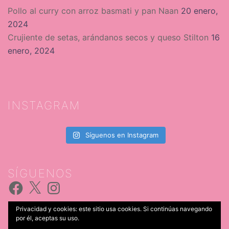
Pollo al curry con arroz basmati y pan Naan
20 enero,
2024
Crujiente de setas, arándanos secos y queso Stilton
16
enero, 2024
INSTAGRAM
Síguenos en Instagram
SÍGUENOS
Facebook
X
Instagram
Privacidad y cookies: este sitio usa cookies. Si continúas navegando
por él, aceptas su uso.