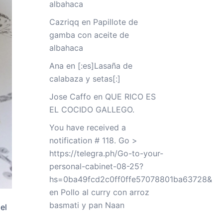
albahaca
Cazriqq
en
Papillote de
gamba con aceite de
albahaca
Ana
en
[:es]Lasaña de
calabaza y setas[:]
Jose Caffo
en
QUE RICO ES
EL COCIDO GALLEGO.
You have received a
notification # 118. Go >
https://telegra.ph/Go-to-your-
personal-cabinet-08-25?
hs=0ba49fcd2c0ff0ffe57078801ba63728&
en
Pollo al curry con arroz
basmati y pan Naan
el