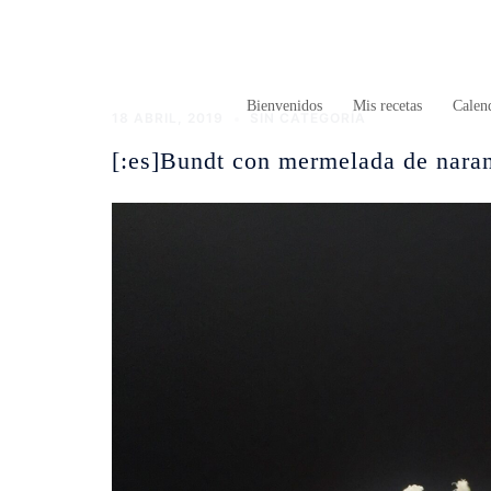
Saltar
al
contenido
Bienvenidos
Mis recetas
Calend
18 ABRIL, 2019
SIN CATEGORÍA
[:es]Bundt con mermelada de naran