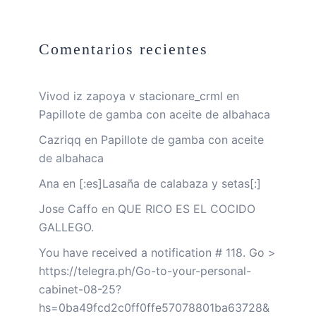
Comentarios recientes
Vivod iz zapoya v stacionare_crml
en
Papillote de gamba con aceite de albahaca
Cazriqq
en
Papillote de gamba con aceite
de albahaca
Ana
en
[:es]Lasaña de calabaza y setas[:]
Jose Caffo
en
QUE RICO ES EL COCIDO
GALLEGO.
You have received a notification # 118. Go >
https://telegra.ph/Go-to-your-personal-
cabinet-08-25?
hs=0ba49fcd2c0ff0ffe57078801ba63728&