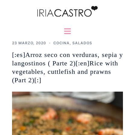
Saltar
al
contenido
Alternar
menú
23 MARZO, 2020
COCINA
,
SALADOS
[:es]Arroz seco con verduras, sepia y
langostinos ( Parte 2)[:en]Rice with
vegetables, cuttlefish and prawns
(Part 2)[:]