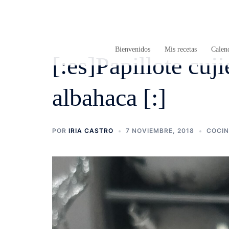
Saltar
al
contenido
Bienvenidos
Mis recetas
Calend
[:es]Papillote cuj
albahaca [:]
POR
IRIA CASTRO
7 NOVIEMBRE, 2018
COCI