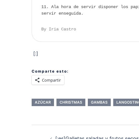
Ala hora de servir disponer los pap
servir enseguida.
By Iria Castro
[:]
Comparte esto:
Compartir
AZÚCAR
CHRISTMAS
GAMBAS
LANGOSTIN
Navegación
de
[:es]Galletas saladas y frutos secos