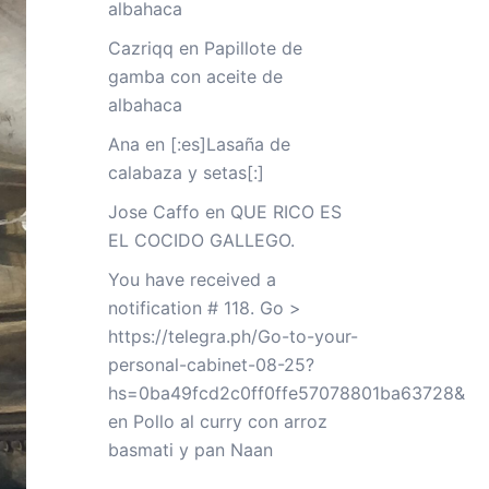
albahaca
Cazriqq
en
Papillote de
gamba con aceite de
albahaca
Ana
en
[:es]Lasaña de
calabaza y setas[:]
Jose Caffo
en
QUE RICO ES
EL COCIDO GALLEGO.
You have received a
notification # 118. Go >
https://telegra.ph/Go-to-your-
personal-cabinet-08-25?
hs=0ba49fcd2c0ff0ffe57078801ba63728&
en
Pollo al curry con arroz
basmati y pan Naan