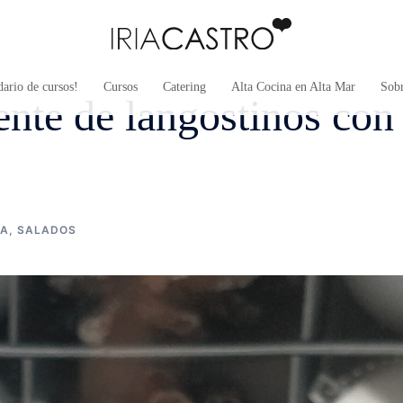
ario de cursos!
Cursos
Catering
Alta Cocina en Alta Mar
Sob
iente de langostinos con
NA
,
SALADOS