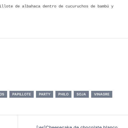
illote de albahaca dentro de cucuruchos de bambú y
OS
PAPILLOTE
PARTY
PHILO
SOJA
VINAGRE
[:es]Cheesecake de chocolate blanco