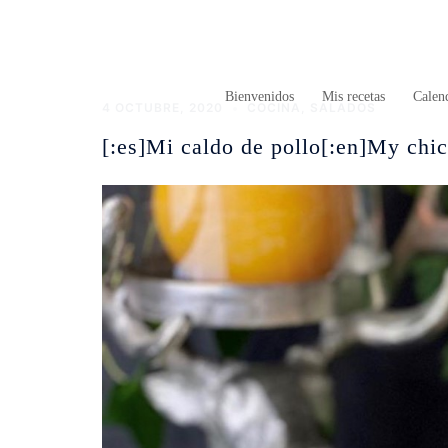
Saltar
al
contenido
Bienvenidos
Mis recetas
Calend
4 OCTUBRE, 2020
COCINA
,
SALADOS
[:es]Mi caldo de pollo[:en]My chic