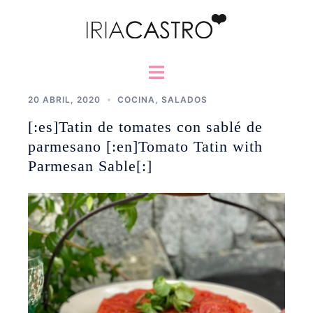
Saltar
al
contenido
Alternar
menú
20 ABRIL, 2020
COCINA
,
SALADOS
[:es]Tatin de tomates con sablé de
parmesano [:en]Tomato Tatin with
Parmesan Sable[:]