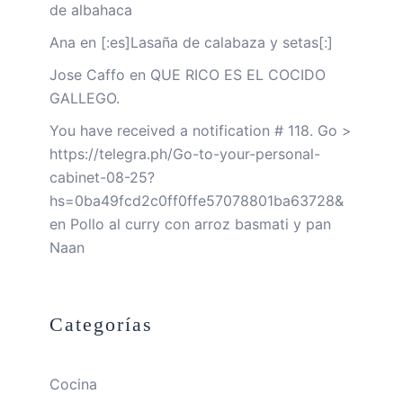
de albahaca
Ana
en
[:es]Lasaña de calabaza y setas[:]
Jose Caffo
en
QUE RICO ES EL COCIDO
GALLEGO.
You have received a notification # 118. Go >
https://telegra.ph/Go-to-your-personal-
cabinet-08-25?
hs=0ba49fcd2c0ff0ffe57078801ba63728&
en
Pollo al curry con arroz basmati y pan
Naan
Categorías
Cocina