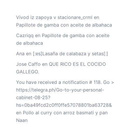
Vivod iz zapoya v stacionare_crml
en
Papillote de gamba con aceite de albahaca
Cazriqq
en
Papillote de gamba con aceite
de albahaca
Ana
en
[:es]Lasaña de calabaza y setas[:]
Jose Caffo
en
QUE RICO ES EL COCIDO
GALLEGO.
You have received a notification # 118. Go >
https://telegra.ph/Go-to-your-personal-
cabinet-08-25?
hs=0ba49fcd2c0ff0ffe57078801ba63728&
en
Pollo al curry con arroz basmati y pan
Naan