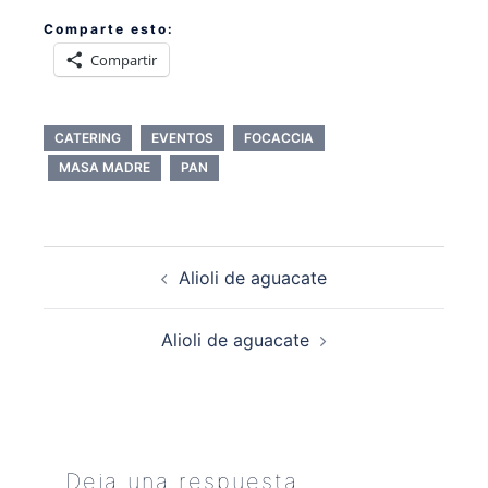
Comparte esto:
Compartir
CATERING
EVENTOS
FOCACCIA
MASA MADRE
PAN
Navegación
Alioli de aguacate
de
entradas
Alioli de aguacate
Deja una respuesta