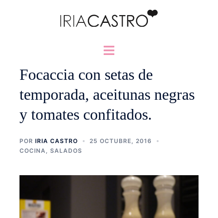
Saltar
al
contenido
Alternar
menú
Focaccia con setas de
temporada, aceitunas negras
y tomates confitados.
POR
IRIA CASTRO
25 OCTUBRE, 2016
COCINA
,
SALADOS