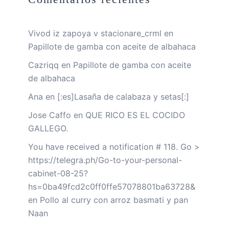
Vivod iz zapoya v stacionare_crml
en
Papillote de gamba con aceite de albahaca
Cazriqq
en
Papillote de gamba con aceite
de albahaca
Ana
en
[:es]Lasaña de calabaza y setas[:]
Jose Caffo
en
QUE RICO ES EL COCIDO
GALLEGO.
You have received a notification # 118. Go >
https://telegra.ph/Go-to-your-personal-
cabinet-08-25?
hs=0ba49fcd2c0ff0ffe57078801ba63728&
en
Pollo al curry con arroz basmati y pan
Naan