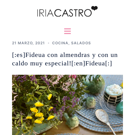
Saltar
al
contenido
Alternar
menú
21 MARZO, 2021
COCINA
,
SALADOS
[:es]Fideua con almendras y con un
caldo muy especial![:en]Fideua[:]