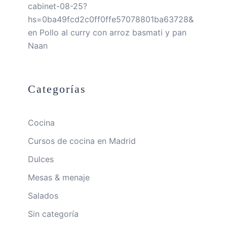
cabinet-08-25?
hs=0ba49fcd2c0ff0ffe57078801ba63728&
en
Pollo al curry con arroz basmati y pan
Naan
Categorías
Cocina
Cursos de cocina en Madrid
Dulces
Mesas & menaje
Salados
Sin categoría