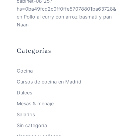
cabinet-08-25?
hs=0ba49fcd2c0ff0ffe57078801ba63728&
en
Pollo al curry con arroz basmati y pan
Naan
Categorías
Cocina
Cursos de cocina en Madrid
Dulces
Mesas & menaje
Salados
Sin categoría