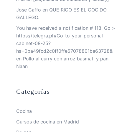
Jose Caffo
en
QUE RICO ES EL COCIDO
GALLEGO.
You have received a notification # 118. Go >
https://telegra.ph/Go-to-your-personal-
cabinet-08-25?
hs=0ba49fcd2c0ff0ffe57078801ba63728&
en
Pollo al curry con arroz basmati y pan
Naan
Categorías
Cocina
Cursos de cocina en Madrid