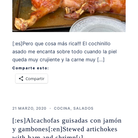
[:es]Pero que cosa más rica!!! El cochinillo
asado me encanta sobre todo cuando la piel
queda muy crujiente y la carne muy […]
Comparte esto:
Compartir
21 MARZO, 2020
COCINA
,
SALADOS
[:es]Alcachofas guisadas con jamón
y gambones[:en]Stewed artichokes
with ham and shrimp[:]