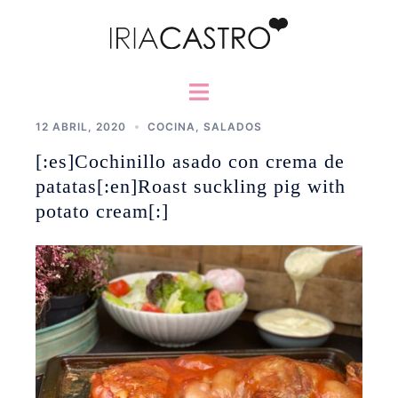
Saltar
al
contenido
Alternar
menú
12 ABRIL, 2020
COCINA
,
SALADOS
[:es]Cochinillo asado con crema de
patatas[:en]Roast suckling pig with
potato cream[:]