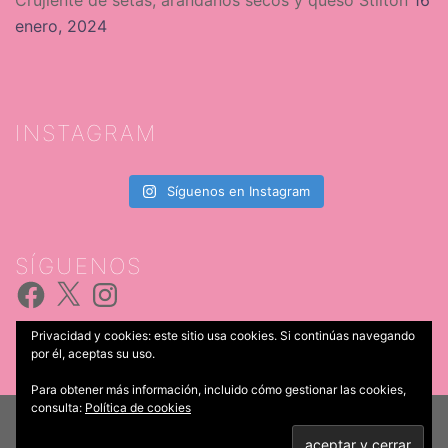
Crujiente de setas, arándanos secos y queso Stilton
16
enero, 2024
INSTAGRAM
Síguenos en Instagram
SÍGUENOS
Facebook
X
Instagram
Privacidad y cookies: este sitio usa cookies. Si continúas navegando
por él, aceptas su uso.
Para obtener más información, incluido cómo gestionar las cookies,
consulta:
Política de cookies
© 2026 Catering Iria Castro. Funciona gracias a