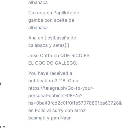
albahaca
Cazriqq
en
Papillote de
gamba con aceite de
albahaca
Ana
en
[:es]Lasaña de
calabaza y setas[:]
Jose Caffo
en
QUE RICO ES
EL COCIDO GALLEGO.
You have received a
notification # 118. Go >
r
https://telegra.ph/Go-to-your-
personal-cabinet-08-25?
hs=0ba49fcd2c0ff0ffe57078801ba63728&
en
Pollo al curry con arroz
basmati y pan Naan
m o