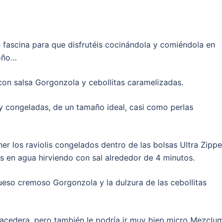
 fascina para que disfrutéis cocinándola y comiéndola en
toño…
con salsa Gorgonzola y cebollitas caramelizadas.
y congeladas, de un tamaño ideal, casi como perlas
r los raviolis congelados dentro de las bolsas Ultra Zippe
 en agua hirviendo con sal alrededor de 4 minutos.
queso cremoso Gorgonzola y la dulzura de las cebollitas
e acedera, pero también le podría ir muy bien micro Mezclu