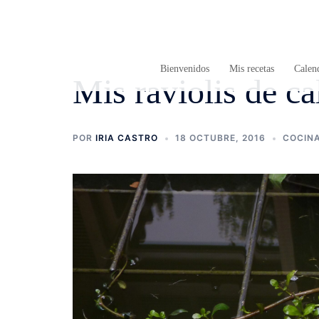
Saltar
al
contenido
Bienvenidos
Mis recetas
Calend
Mis raviolis de c
POR
IRIA CASTRO
18 OCTUBRE, 2016
COCIN