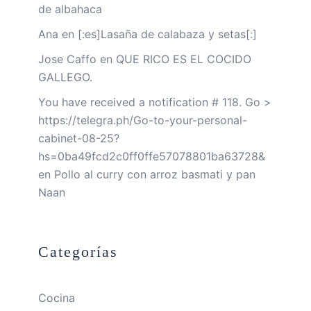
de albahaca
Ana
en
[:es]Lasaña de calabaza y setas[:]
Jose Caffo
en
QUE RICO ES EL COCIDO
GALLEGO.
You have received a notification # 118. Go >
https://telegra.ph/Go-to-your-personal-
cabinet-08-25?
hs=0ba49fcd2c0ff0ffe57078801ba63728&
en
Pollo al curry con arroz basmati y pan
Naan
Categorías
Cocina