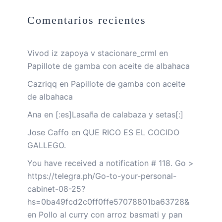
Comentarios recientes
Vivod iz zapoya v stacionare_crml
en
Papillote de gamba con aceite de albahaca
Cazriqq
en
Papillote de gamba con aceite
de albahaca
Ana
en
[:es]Lasaña de calabaza y setas[:]
Jose Caffo
en
QUE RICO ES EL COCIDO
GALLEGO.
You have received a notification # 118. Go >
https://telegra.ph/Go-to-your-personal-
cabinet-08-25?
hs=0ba49fcd2c0ff0ffe57078801ba63728&
en
Pollo al curry con arroz basmati y pan