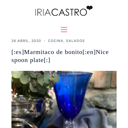
Saltar
al
contenido
Alternar
menú
26 ABRIL, 2020
COCINA
,
SALADOS
[:es]Marmitaco de bonito[:en]Nice
spoon plate[:]