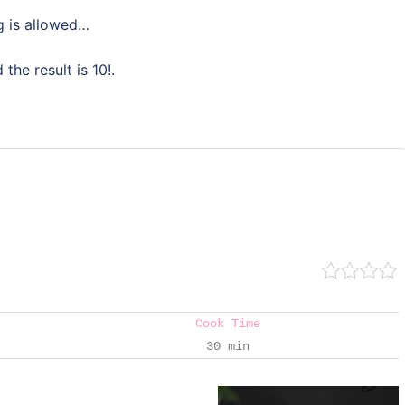
ng is allowed…
the result is 10!.
Cook Time
30 min