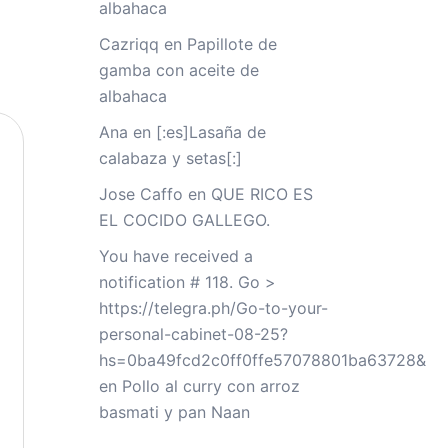
albahaca
Cazriqq
en
Papillote de
gamba con aceite de
albahaca
Ana
en
[:es]Lasaña de
calabaza y setas[:]
Jose Caffo
en
QUE RICO ES
EL COCIDO GALLEGO.
You have received a
notification # 118. Go >
https://telegra.ph/Go-to-your-
personal-cabinet-08-25?
hs=0ba49fcd2c0ff0ffe57078801ba63728&
en
Pollo al curry con arroz
basmati y pan Naan