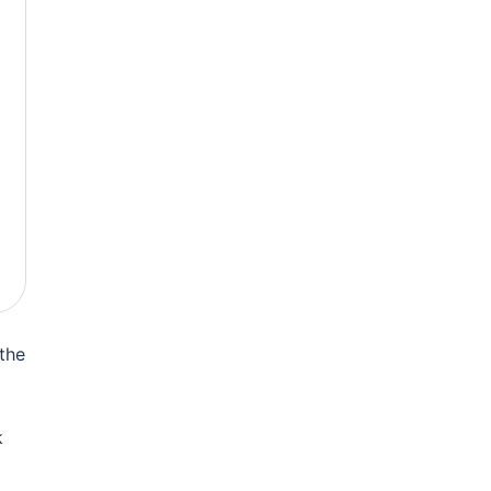
 the
k