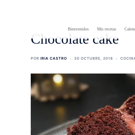
Saltar
al
contenido
Bienvenidos
Mis recetas
Calend
Chocolate cake
POR
IRIA CASTRO
30 OCTUBRE, 2018
COCIN