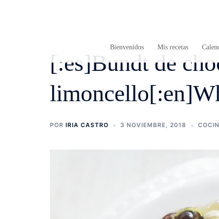
Saltar
al
contenido
Bienvenidos
Mis recetas
Calend
[:es]Bundt de cho
limoncello[:en]Wh
POR
IRIA CASTRO
3 NOVIEMBRE, 2018
COCI