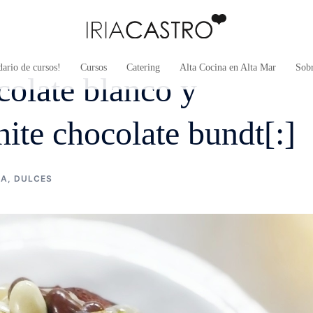
ario de cursos!
Cursos
Catering
Alta Cocina en Alta Mar
Sob
colate blanco y
ite chocolate bundt[:]
NA
,
DULCES