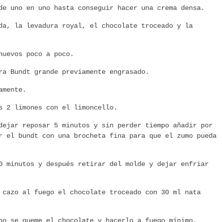
de uno en uno hasta conseguir hacer una crema densa.
da, la levadura royal, el chocolate troceado y la
huevos poco a poco.
ra Bundt grande previamente engrasado.
amente.
s 2 limones con el limoncello.
dejar reposar 5 minutos y sin perder tiempo añadir por
r el bundt con una brocheta fina para que el zumo pueda
0 minutos y después retirar del molde y dejar enfriar
 cazo al fuego el chocolate troceado con 30 ml nata
no se queme el chocolate y hacerlo a fuego mínimo.