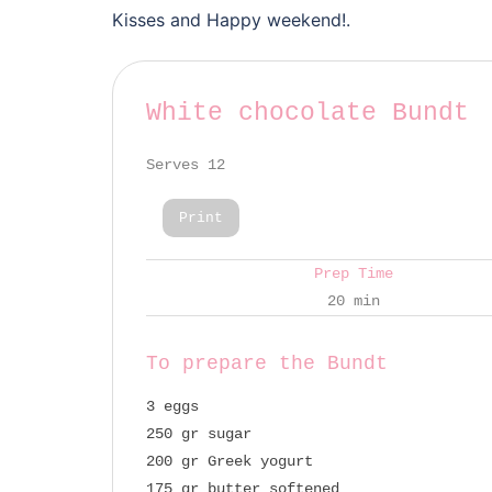
Kisses and Happy weekend!.
White chocolate Bundt
Serves 12
Print
Prep Time
20 min
To prepare the Bundt
3 eggs
250 gr sugar
200 gr Greek yogurt
175 gr butter softened