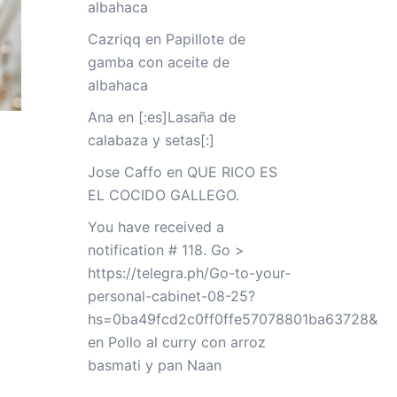
albahaca
Cazriqq
en
Papillote de
gamba con aceite de
albahaca
Ana
en
[:es]Lasaña de
calabaza y setas[:]
Jose Caffo
en
QUE RICO ES
EL COCIDO GALLEGO.
You have received a
notification # 118. Go >
https://telegra.ph/Go-to-your-
personal-cabinet-08-25?
hs=0ba49fcd2c0ff0ffe57078801ba63728&
en
Pollo al curry con arroz
basmati y pan Naan