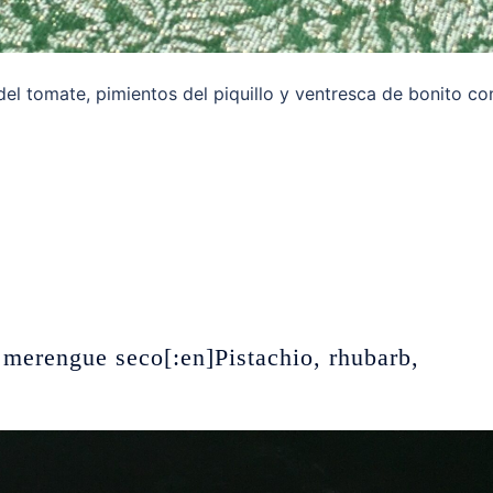
 del tomate, pimientos del piquillo y ventresca de bonito c
y merengue seco[:en]Pistachio, rhubarb,