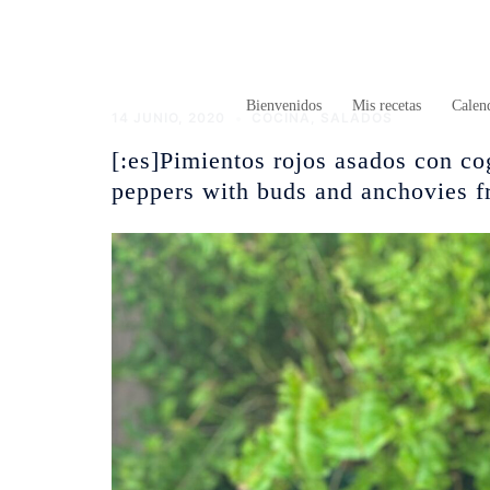
Saltar
al
contenido
Bienvenidos
Mis recetas
Calend
14 JUNIO, 2020
COCINA
,
SALADOS
[:es]Pimientos rojos asados con c
peppers with buds and anchovies f