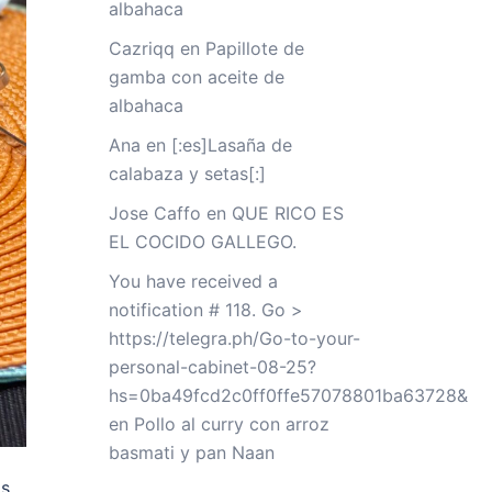
albahaca
Cazriqq
en
Papillote de
gamba con aceite de
albahaca
Ana
en
[:es]Lasaña de
calabaza y setas[:]
Jose Caffo
en
QUE RICO ES
EL COCIDO GALLEGO.
You have received a
notification # 118. Go >
https://telegra.ph/Go-to-your-
personal-cabinet-08-25?
hs=0ba49fcd2c0ff0ffe57078801ba63728&
en
Pollo al curry con arroz
basmati y pan Naan
ás