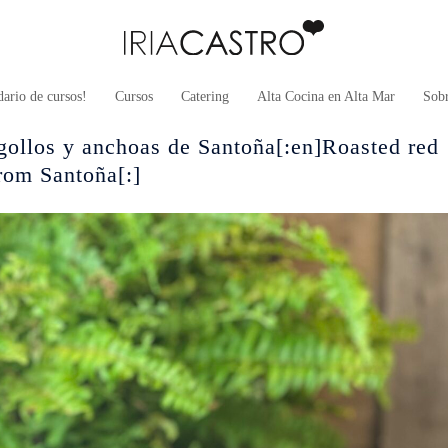
ario de cursos!
Cursos
Catering
Alta Cocina en Alta Mar
Sob
ogollos y anchoas de Santoña[:en]Roasted red
rom Santoña[:]