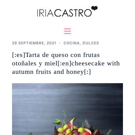
Saltar
al
contenido
Alternar
menú
29 SEPTIEMBRE, 2021
COCINA
,
DULCES
[:es]Tarta de queso con frutas
otoñales y miel[:en]cheesecake with
autumn fruits and honey[:]