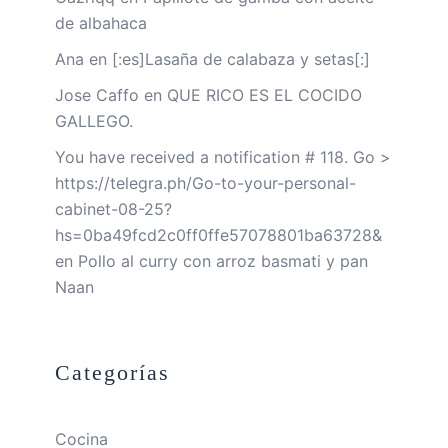
de albahaca
Ana
en
[:es]Lasaña de calabaza y setas[:]
Jose Caffo
en
QUE RICO ES EL COCIDO
GALLEGO.
You have received a notification # 118. Go >
https://telegra.ph/Go-to-your-personal-
cabinet-08-25?
hs=0ba49fcd2c0ff0ffe57078801ba63728&
en
Pollo al curry con arroz basmati y pan
Naan
Categorías
Cocina