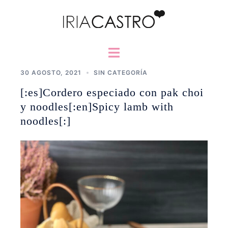
Saltar
al
contenido
Alternar
menú
30 AGOSTO, 2021
SIN CATEGORÍA
[:es]Cordero especiado con pak choi
y noodles[:en]Spicy lamb with
noodles[:]