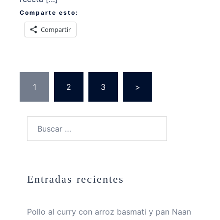
Comparte esto:
Compartir
Paginación
1
2
3
>
de
entradas
Buscar:
Entradas recientes
Pollo al curry con arroz basmati y pan Naan