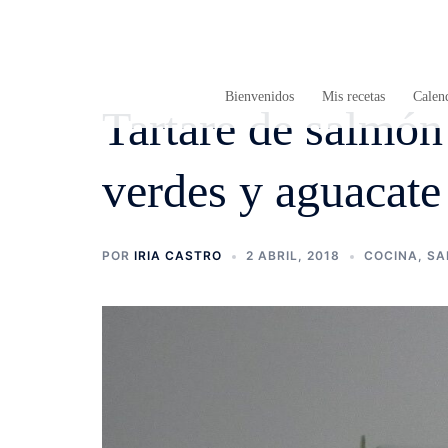
Saltar
al
contenido
Bienvenidos
Mis recetas
Calend
Tartare de salmó
verdes y aguacate
POR
IRIA CASTRO
2 ABRIL, 2018
COCINA
,
SA