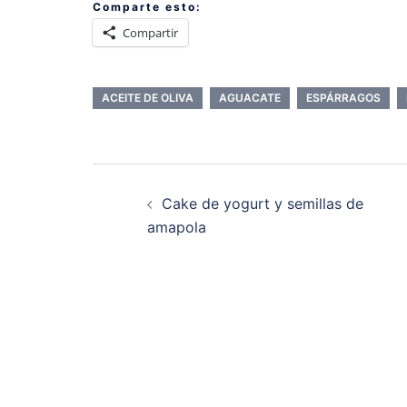
Comparte esto:
Compartir
ACEITE DE OLIVA
AGUACATE
ESPÁRRAGOS
Navegación
de
Cake de yogurt y semillas de
entradas
amapola