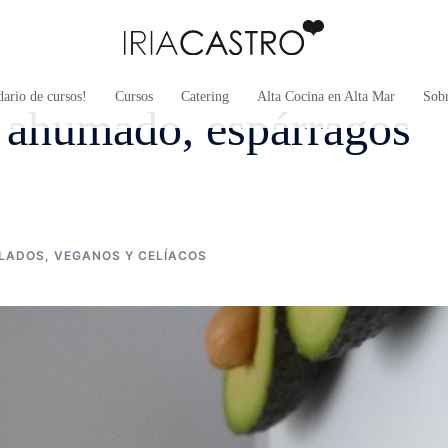
ario de cursos!
Cursos
Catering
Alta Cocina en Alta Mar
Sob
n ahumado, espárragos
LADOS
,
VEGANOS Y CELÍACOS