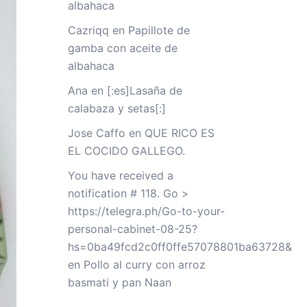
albahaca
Cazriqq
en
Papillote de
gamba con aceite de
albahaca
Ana
en
[:es]Lasaña de
calabaza y setas[:]
Jose Caffo
en
QUE RICO ES
EL COCIDO GALLEGO.
You have received a
notification # 118. Go >
https://telegra.ph/Go-to-your-
personal-cabinet-08-25?
hs=0ba49fcd2c0ff0ffe57078801ba63728&
en
Pollo al curry con arroz
basmati y pan Naan