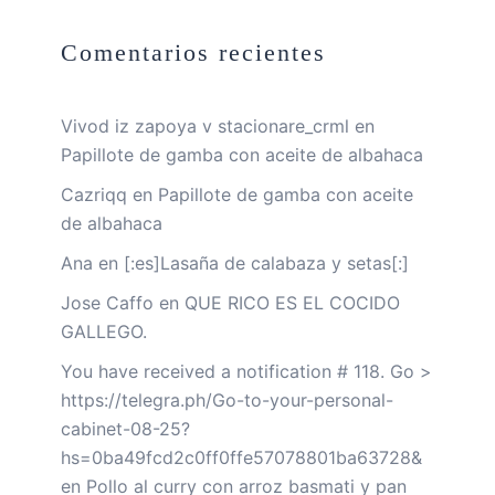
Comentarios recientes
Vivod iz zapoya v stacionare_crml
en
Papillote de gamba con aceite de albahaca
Cazriqq
en
Papillote de gamba con aceite
de albahaca
Ana
en
[:es]Lasaña de calabaza y setas[:]
Jose Caffo
en
QUE RICO ES EL COCIDO
GALLEGO.
You have received a notification # 118. Go >
https://telegra.ph/Go-to-your-personal-
cabinet-08-25?
hs=0ba49fcd2c0ff0ffe57078801ba63728&
en
Pollo al curry con arroz basmati y pan