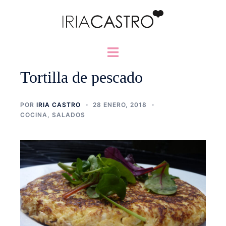
Saltar
al
contenido
Alternar
menú
Tortilla de pescado
POR
IRIA CASTRO
28 ENERO, 2018
COCINA
,
SALADOS