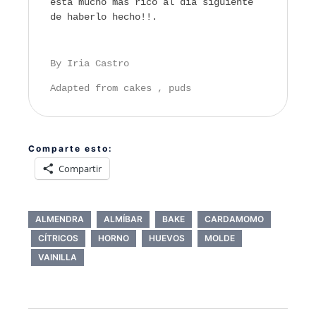
esta mucho más rico al día siguiente
de haberlo hecho!!.
By Iria Castro
Adapted from cakes , puds
Comparte esto:
Compartir
ALMENDRA
ALMÍBAR
BAKE
CARDAMOMO
CÍTRICOS
HORNO
HUEVOS
MOLDE
VAINILLA