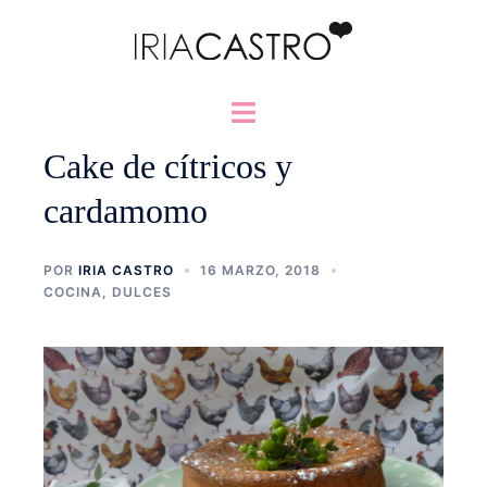
Saltar
al
contenido
Alternar
menú
Cake de cítricos y
cardamomo
POR
IRIA CASTRO
16 MARZO, 2018
COCINA
,
DULCES