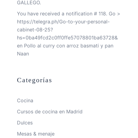
GALLEGO.
You have received a notification # 118. Go >
https://telegra.ph/Go-to-your-personal-
cabinet-08-25?
hs=0ba49fcd2c0ff0ffe57078801ba63728&
en
Pollo al curry con arroz basmati y pan
Naan
Categorías
Cocina
Cursos de cocina en Madrid
Dulces
Mesas & menaje