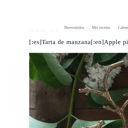
Saltar
al
contenido
Bienvenidos
Mis recetas
Calend
25 MAYO, 2019
COCINA
,
DULCES
[:es]Tarta de manzana[:en]Apple pi