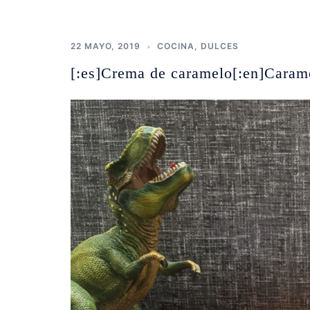
22 MAYO, 2019
COCINA
,
DULCES
[:es]Crema de caramelo[:en]Caram