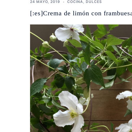
24 MAYO, 2019
COCINA
,
DULCES
[:es]Crema de limón con frambues