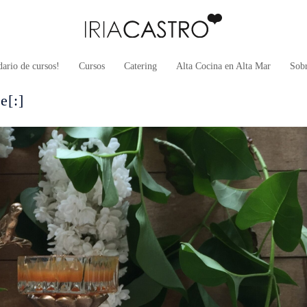
ario de cursos!
Cursos
Catering
Alta Cocina en Alta Mar
Sob
e[:]