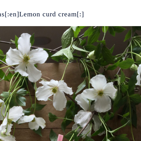
as[:en]Lemon curd cream[:]