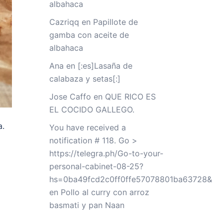
albahaca
Cazriqq
en
Papillote de
gamba con aceite de
albahaca
Ana
en
[:es]Lasaña de
calabaza y setas[:]
Jose Caffo
en
QUE RICO ES
EL COCIDO GALLEGO.
a.
You have received a
notification # 118. Go >
https://telegra.ph/Go-to-your-
personal-cabinet-08-25?
hs=0ba49fcd2c0ff0ffe57078801ba63728&
en
Pollo al curry con arroz
basmati y pan Naan